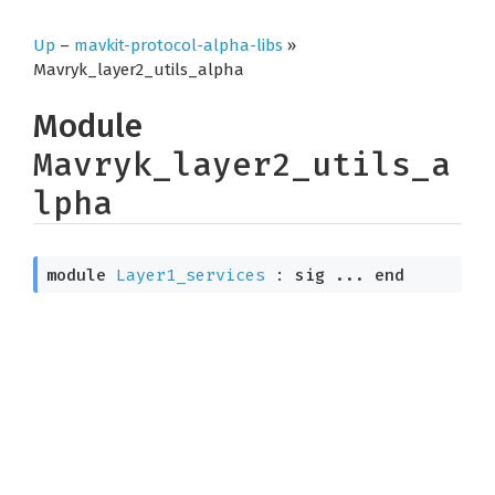
Up
–
mavkit-protocol-alpha-libs
»
Mavryk_layer2_utils_alpha
Module
Mavryk_layer2_utils_a
lpha
module
Layer1_services
 : 
sig
 ... 
end